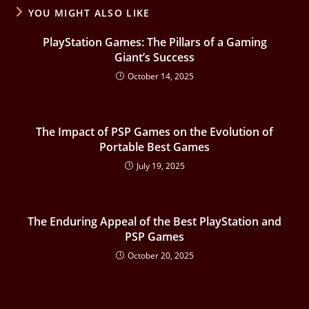
YOU MIGHT ALSO LIKE
PlayStation Games: The Pillars of a Gaming
Giant’s Success
October 14, 2025
The Impact of PSP Games on the Evolution of
Portable Best Games
July 19, 2025
The Enduring Appeal of the Best PlayStation and
PSP Games
October 20, 2025