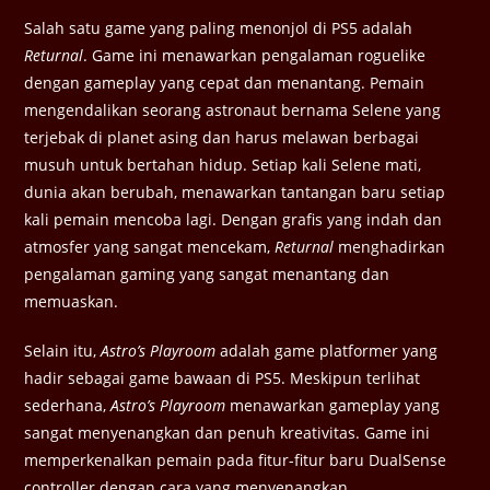
Salah satu game yang paling menonjol di PS5 adalah
Returnal
. Game ini menawarkan pengalaman roguelike
dengan gameplay yang cepat dan menantang. Pemain
mengendalikan seorang astronaut bernama Selene yang
terjebak di planet asing dan harus melawan berbagai
musuh untuk bertahan hidup. Setiap kali Selene mati,
dunia akan berubah, menawarkan tantangan baru setiap
kali pemain mencoba lagi. Dengan grafis yang indah dan
atmosfer yang sangat mencekam,
Returnal
menghadirkan
pengalaman gaming yang sangat menantang dan
memuaskan.
Selain itu,
Astro’s Playroom
adalah game platformer yang
hadir sebagai game bawaan di PS5. Meskipun terlihat
sederhana,
Astro’s Playroom
menawarkan gameplay yang
sangat menyenangkan dan penuh kreativitas. Game ini
memperkenalkan pemain pada fitur-fitur baru DualSense
controller dengan cara yang menyenangkan,