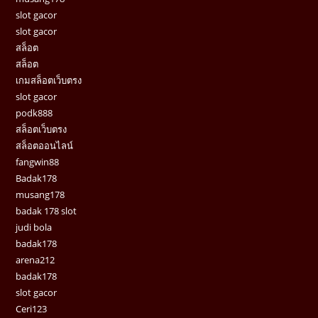
slot gacor
slot gacor
สล็อต
สล็อต
เกมสล็อตเว็บตรง
slot gacor
podk888
สล็อตเว็บตรง
สล็อตออนไลน์
fangwin88
Badak178
musang178
badak 178 slot
judi bola
badak178
arena212
badak178
slot gacor
Ceri123