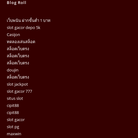
Blog Roll
เว็บพนัน ฝากขั้นต่ำ 1 บาท
slot gacor depo 5k
Casijon
ทดลองเล่นสล็อต
สล็อตเว็บตรง
สล็อตเว็บตรง
สล็อตเว็บตรง
doujin
สล็อตเว็บตรง
slot jackpot
slot gacor 777
situs slot
cipit88
cipit88
slot gacor
slot pg
maxwin