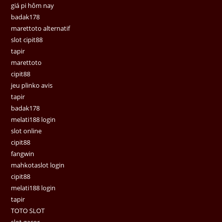
giá pi hôm nay
badak178
marettoto alternatif
slot cipit88
tapir
marettoto
cipit88
jeu plinko avis
tapir
badak178
melati188 login
slot online
cipit88
fangwin
mahkotaslot login
cipit88
melati188 login
tapir
TOTO SLOT
slot gacor