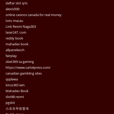
daftar slot qris
alexis500
online casinos canada for real money
toto macau
Link Resmi Naga303
laser247. com
reddy book
mahadev book
allpanelexch
fairplay
xbet369 sa gaming
https://www.cartelpress.com/
canadian gambling sites
qqdewa
lotus365 win
Mahadev Book
slot88 resmi
pgslot
스포츠무료중계